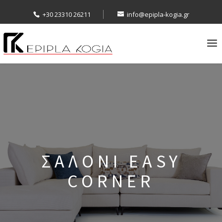
+30 23310 26211
info@epipla-kogia.gr
ΣΑΛΟΝΙ EASY
CORNER