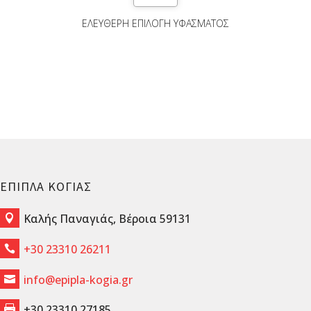
ΕΛΕΎΘΕΡΗ ΕΠΙΛΟΓΉ ΥΦΆΣΜΑΤΟΣ
ΕΠΙΠΛΑ ΚΟΓΙΑΣ
Καλής Παναγιάς, Βέροια 59131

+30 23310 26211

info@epipla-kogia.gr

+30 23310 27185
