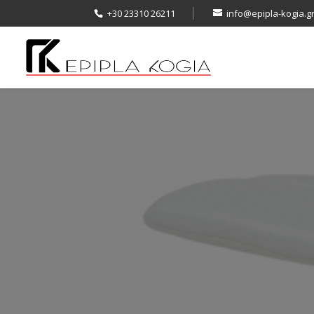
+30 23310 26211
info@epipla-kogia.g