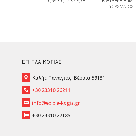
0,69 X 0,47 X 98,5H
ΕΛΕΎΘΕΡΗ ΕΠΙΛΟ
ΥΦΆΣΜΑΤΟΣ
ΕΠΙΠΛΑ ΚΟΓΙΑΣ
Καλής Παναγιάς, Βέροια 59131

+30 23310 26211

info@epipla-kogia.gr

+30 23310 27185
