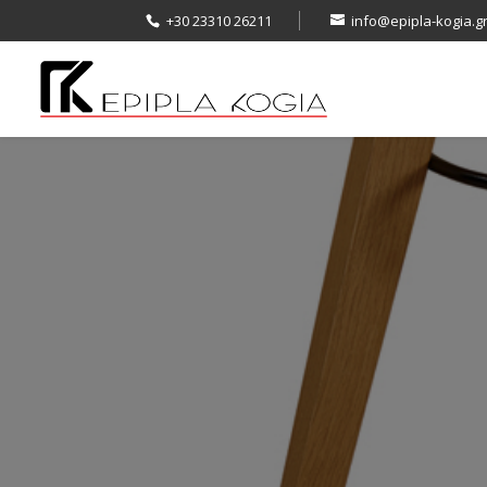
+30 23310 26211
info@epipla-kogia.g