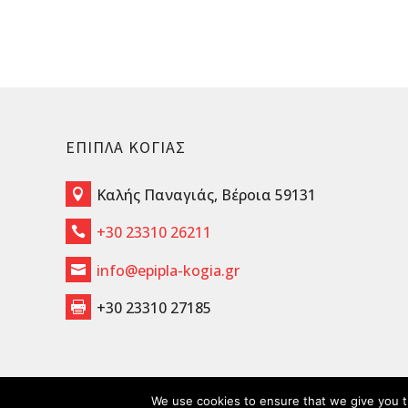
ΕΠΙΠΛΑ ΚΟΓΙΑΣ
Καλής Παναγιάς, Βέροια 59131

+30 23310 26211

info@epipla-kogia.gr

+30 23310 27185

Epipla Kogia 2026 made by MOSERLX
We use cookies to ensure that we give you th