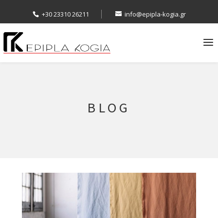
+30 23310 26211
info@epipla-kogia.gr
BLOG